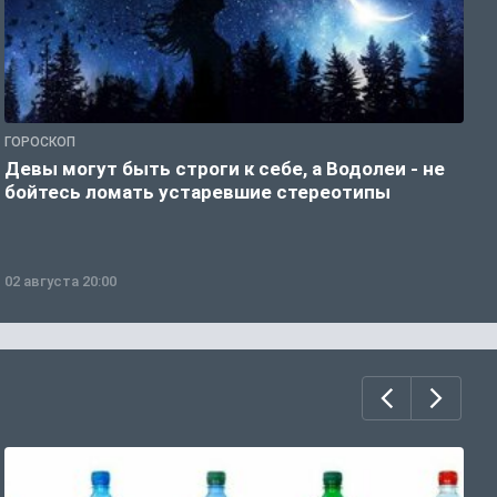
ГОРОСКОП
Р
Девы могут быть строги к себе, а Водолеи - не
Н
бойтесь ломать устаревшие стереотипы
02 августа 20:00
0