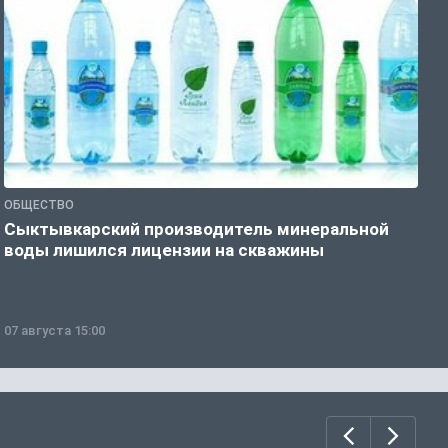
ОБЩЕСТВО
О
Сыктывкарский производитель минеральной
П
воды лишился лицензии на скважины
07 августа 15:00
0