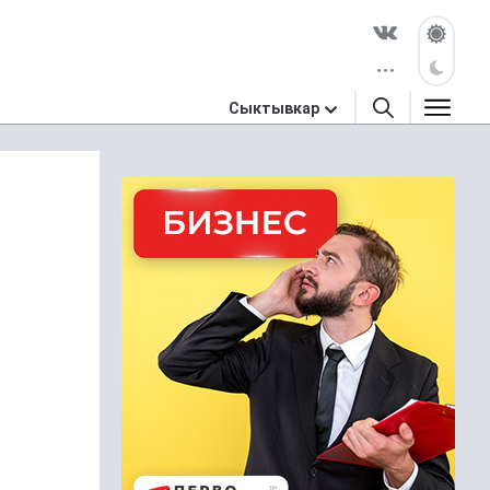
Сыктывкар