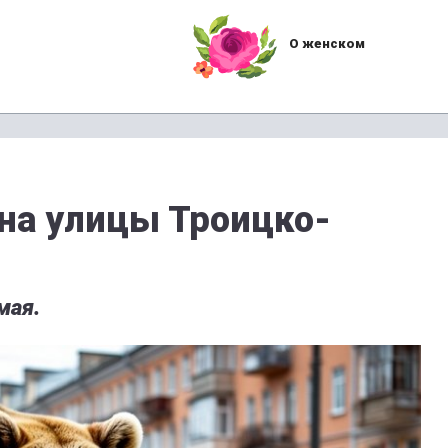
О женском
на улицы Троицко-
мая.