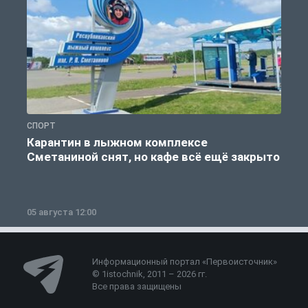
СПОРТ
С
Карантин в лыжном комплексе
Сметаниной снят, но кафе всё ещё закрыто
05 августа 12:00
2
Информационный портал «Первоисточник»
© 1istochnik, 2011 – 2026 гг.
Все права защищены