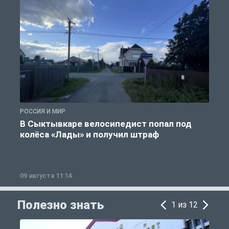
РОССИЯ И МИР
Р
В Сыктывкаре велосипедист попал под
колёса «Лады» и получил штраф
09 августа 11:14
0
Полезно знать
1 из 12