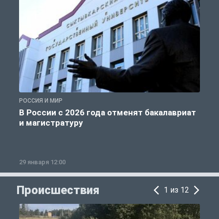
РОССИЯ И МИР
А
В России с 2026 года отменят бакалавриат
и магистратуру
29 января 12:00
1
Происшествия
1 из 12