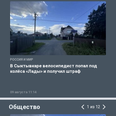
РОССИЯ И МИР
Р
В Сыктывкаре велосипедист попал под
колёса «Лады» и получил штраф
09 августа 11:14
0
Общество
1 из 12