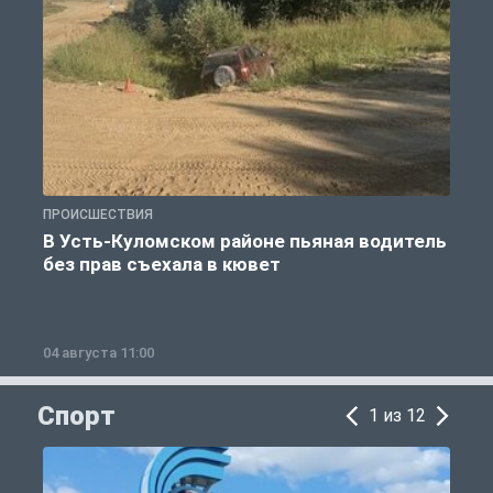
ПРОИСШЕСТВИЯ
П
В Усть-Куломском районе пьяная водитель
без прав съехала в кювет
б
04 августа 11:00
0
Спорт
1 из 12