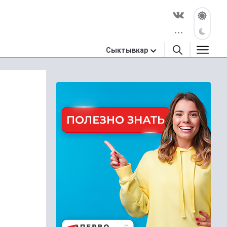
Сыктывкар