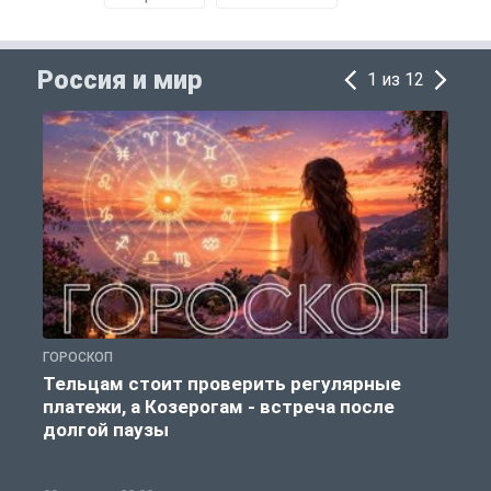
Россия и мир
1 из 12
ГОРОСКОП
Р
Тельцам стоит проверить регулярные
платежи, а Козерогам - встреча после
долгой паузы