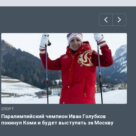
СПОРТ
С
Паралимпийский чемпион Иван Голубков
Н
покинул Коми и будет выступать за Москву
р