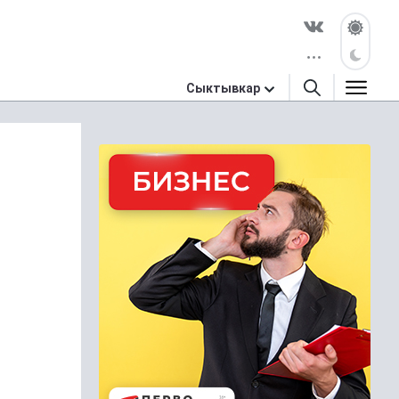
Сыктывкар