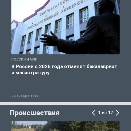
РОССИЯ И МИР
А
В России с 2026 года отменят бакалавриат
и магистратуру
29 января 12:00
1
Происшествия
1 из 12