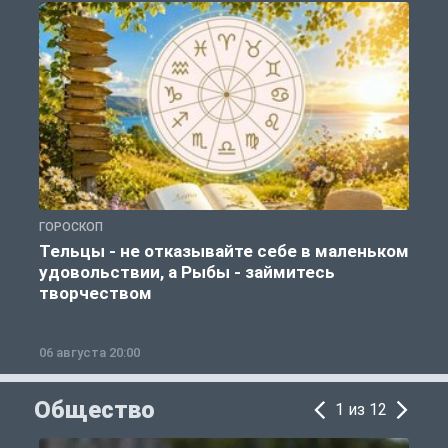
ГОРОСКОП
Г
Тельцы - не отказывайте себе в маленьком
удовольствии, а Рыбы - займитесь
творчеством
06 августа 20:00
0
Общество
1 из 12