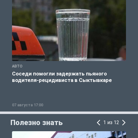
АВТО
О
Соседи помогли задержать пьяного
водителя-рецидивиста в Сыктывкаре
07 августа 17:00
0
Полезно знать
1 из 12