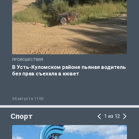
ПРОИСШЕСТВИЯ
П
В Усть-Куломском районе пьяная водитель
без прав съехала в кювет
б
04 августа 11:00
0
Спорт
1 из 12