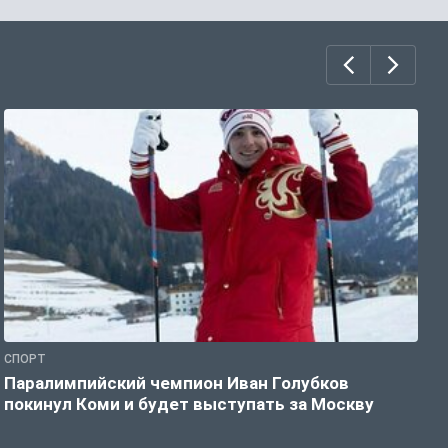
СПОРТ
С
Паралимпийский чемпион Иван Голубков
Н
покинул Коми и будет выступать за Москву
р