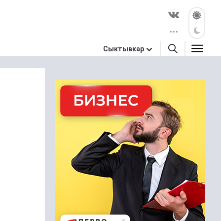
Сыктывкар