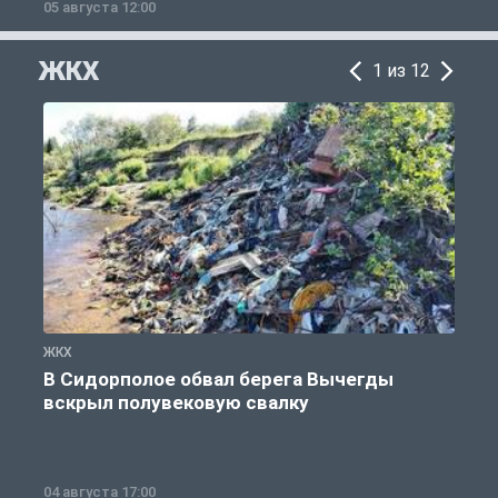
05 августа 12:00
2
ЖКХ
1 из 12
ЖКХ
Ж
В Сидорполое обвал берега Вычегды
вскрыл полувековую свалку
04 августа 17:00
3