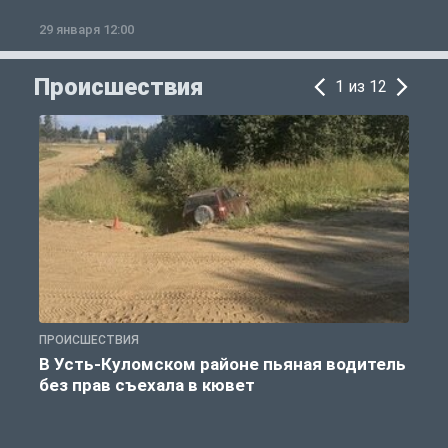
29 января 12:00
1
Происшествия
1 из 12
ПРОИСШЕСТВИЯ
П
В Усть-Куломском районе пьяная водитель
без прав съехала в кювет
б