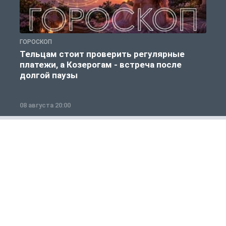
ГОРОСКОП
Р
Тельцам стоит проверить регулярные
платежи, а Козерогам - встреча после
долгой паузы
08 августа 20:00
0
Полезно знать
1 из 12