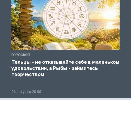
ГОРОСКОП
Г
Тельцы - не отказывайте себе в маленьком
удовольствии, а Рыбы - займитесь
творчеством
06 августа 20:00
0
Общество
1 из 12