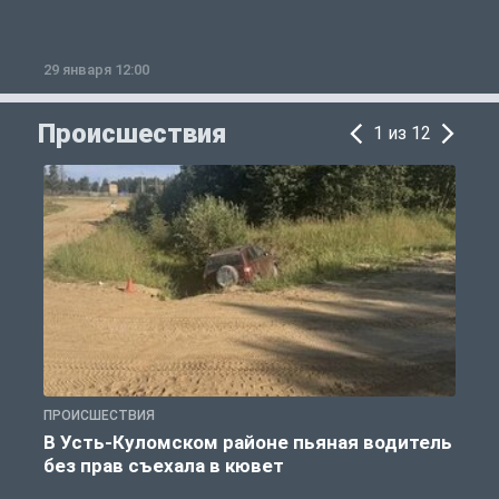
29 января 12:00
1
Происшествия
1 из 12
ПРОИСШЕСТВИЯ
П
В Усть-Куломском районе пьяная водитель
без прав съехала в кювет
б