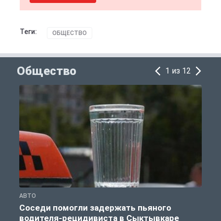
Теги:
ОБЩЕСТВО
Общество
1 из 12
АВТО
О
Соседи помогли задержать пьяного
водителя-рецидивиста в Сыктывкаре