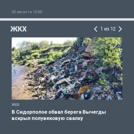
05 августа 12:00
2
ЖКХ
1 из 12
ЖКХ
Ж
В Сидорполое обвал берега Вычегды
вскрыл полувековую свалку