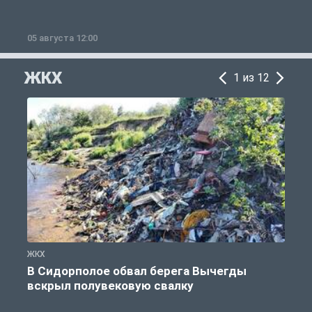
05 августа 12:00
2
ЖКХ
1 из 12
ЖКХ
Ж
В Сидорполое обвал берега Вычегды
вскрыл полувековую свалку