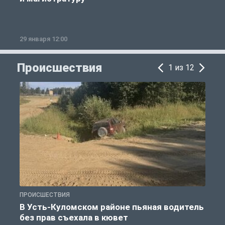
29 января 12:00
1
Происшествия
1 из 12
ПРОИСШЕСТВИЯ
П
В Усть-Куломском районе пьяная водитель
без прав съехала в кювет
б