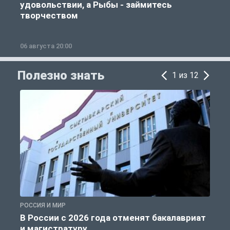
удовольствии, а Рыбы - займитесь
творчеством
06 августа 20:00
0
Полезно знать
1 из 12
РОССИЯ И МИР
А
В России с 2026 года отменят бакалавриат
и магистратуру