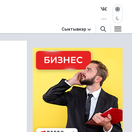
Сыктывкар