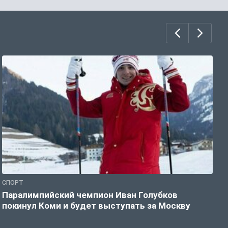
СПОРТ
С
Паралимпийский чемпион Иван Голубков
Н
покинул Коми и будет выступать за Москву
р