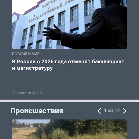
РОССИЯ И МИР
А
В России с 2026 года отменят бакалавриат
и магистратуру
29 января 12:00
1
Происшествия
1 из 12