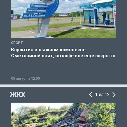
СПОРТ
С
Карантин в лыжном комплексе
Сметаниной снят, но кафе всё ещё закрыто
05 августа 12:00
2
ЖКХ
1 из 12