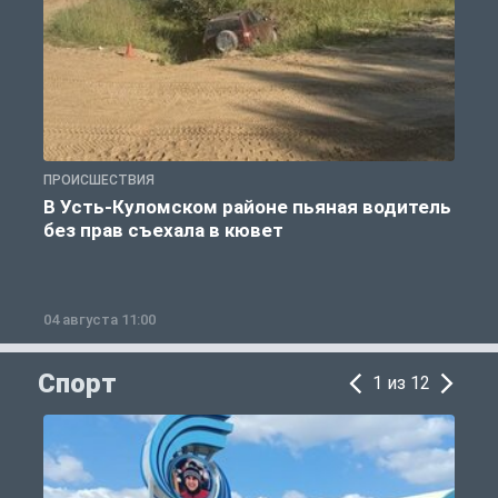
ПРОИСШЕСТВИЯ
П
В Усть-Куломском районе пьяная водитель
без прав съехала в кювет
б
04 августа 11:00
0
Спорт
1 из 12