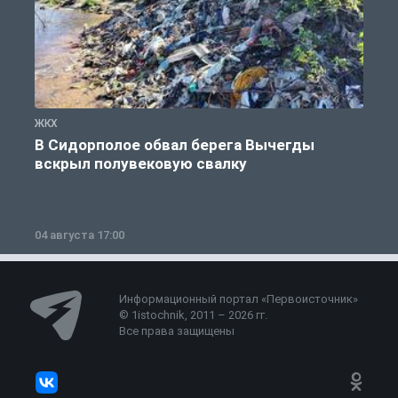
ЖКХ
Ж
В Сидорполое обвал берега Вычегды
вскрыл полувековую свалку
04 августа 17:00
3
Информационный портал «Первоисточник»
© 1istochnik, 2011 – 2026 гг.
Все права защищены