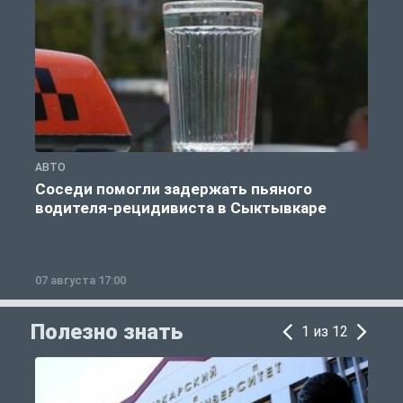
АВТО
О
Соседи помогли задержать пьяного
водителя-рецидивиста в Сыктывкаре
07 августа 17:00
0
Полезно знать
1 из 12