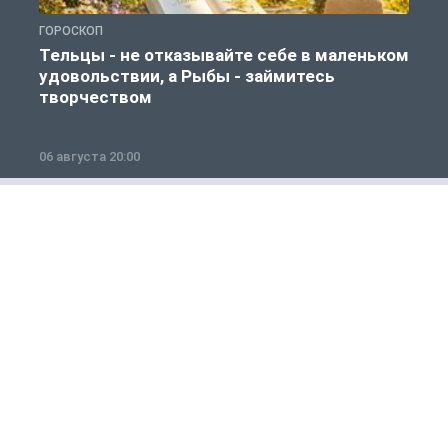
ГОРОСКОП
Г
Тельцы - не отказывайте себе в маленьком
удовольствии, а Рыбы - займитесь
творчеством
06 августа 20:00
0
Общество
1 из 12