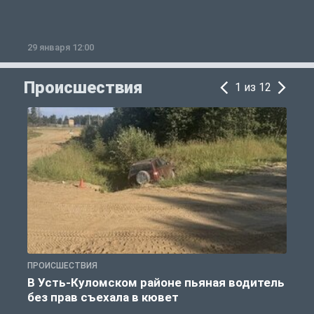
29 января 12:00
1
Происшествия
1 из 12
ПРОИСШЕСТВИЯ
П
В Усть-Куломском районе пьяная водитель
без прав съехала в кювет
б