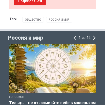
Подписаться
Теги:
ОБЩЕСТВО
РОССИЯ И МИР
Россия и мир
1 из 12
ГОРОСКОП
Г
Тельцы - не отказывайте себе в маленьком