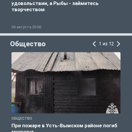
удовольствии, а Рыбы - займитесь
творчеством
06 августа 20:00
0
Общество
1 из 12
ОБЩЕСТВО
О
При пожаре в Усть-Вымском районе погиб
мужчина