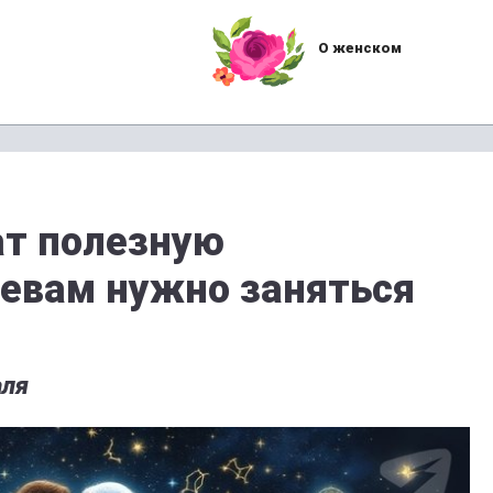
О женском
ат полезную
евам нужно заняться
аля