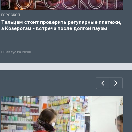
ГОРОСКОП
Р
Тельцам стоит проверить регулярные платежи,
З
а Козерогам - встреча после долгой паузы
ч
08 августа 20:00
0