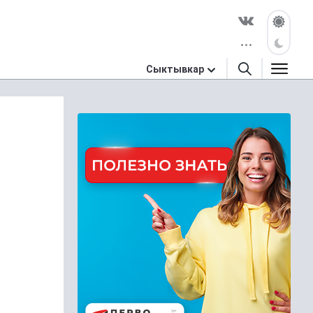
Сыктывкар