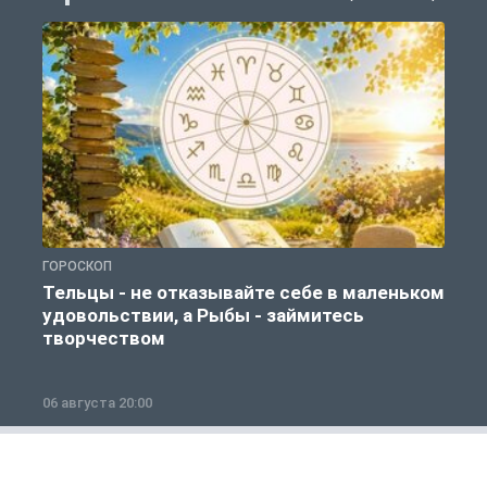
ГОРОСКОП
Г
Тельцы - не отказывайте себе в маленьком
удовольствии, а Рыбы - займитесь
творчеством
06 августа 20:00
0
Общество
1 из 12