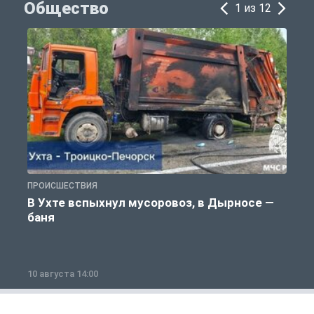
Общество
1 из 12
ПРОИСШЕСТВИЯ
О
В Ухте вспыхнул мусоровоз, в Дырносе —
баня
10 августа 14:00
1
1 из 12