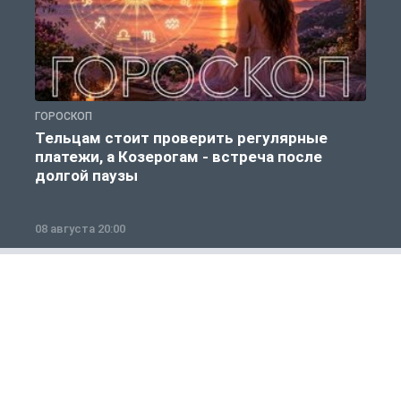
ГОРОСКОП
Г
Тельцам стоит проверить регулярные
платежи, а Козерогам - встреча после
долгой паузы
08 августа 20:00
0
Общество
1 из 12