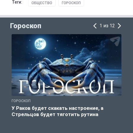
Теги:
ОБЩЕСТВО
ГОРОСКОП
Гороскоп
1 из 12
ГОРОСКОП
Г
У Раков будет скакать настроение, а
Стрельцов будет тяготить рутина
п