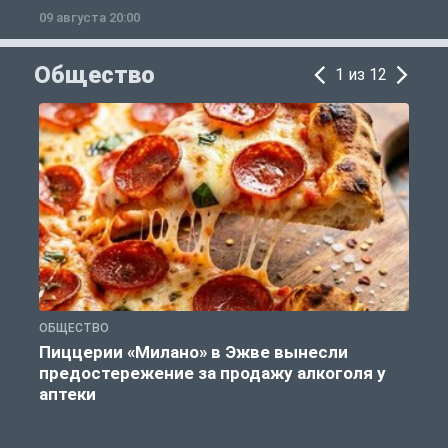
09 августа 20:00
0
Общество
1 из 12
ОБЩЕСТВО
З
Пиццерии «Милано» в Эжве вынесли
предостережение за продажу алкоголя у
аптеки