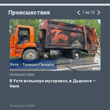
Происшествия
1 из 12
ПРОИСШЕСТВИЯ
П
В Ухте вспыхнул мусоровоз, в Дырносе —
баня
10 августа 14:00
1