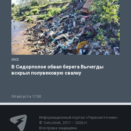
ЖКХ
Ж
В Сидорполое обвал берега Вычегды
вскрыл полувековую свалку
04 августа 17:00
3
Информационный портал «Первоисточник»
© 1istochnik, 2011 – 2026 гг.
Все права защищены