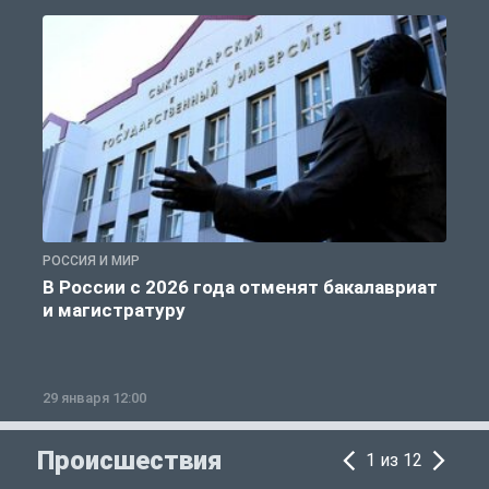
РОССИЯ И МИР
А
В России с 2026 года отменят бакалавриат
и магистратуру
29 января 12:00
1
Происшествия
1 из 12