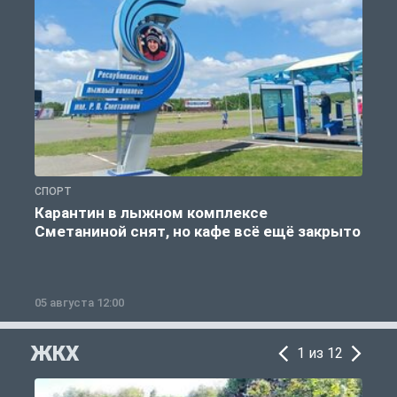
СПОРТ
С
Карантин в лыжном комплексе
Сметаниной снят, но кафе всё ещё закрыто
05 августа 12:00
2
ЖКХ
1 из 12