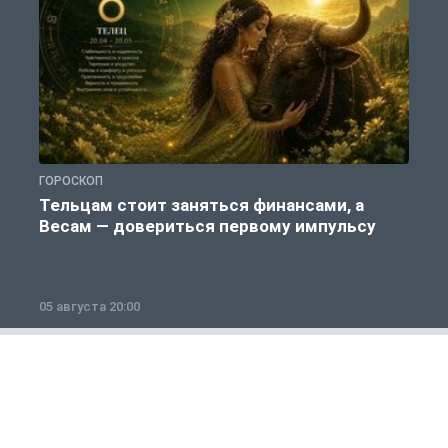
ГОРОСКОП
Г
Тельцам стоит заняться финансами, а
Весам — довериться первому импульсу
05 августа 20:00
0
Общество
1 из 12