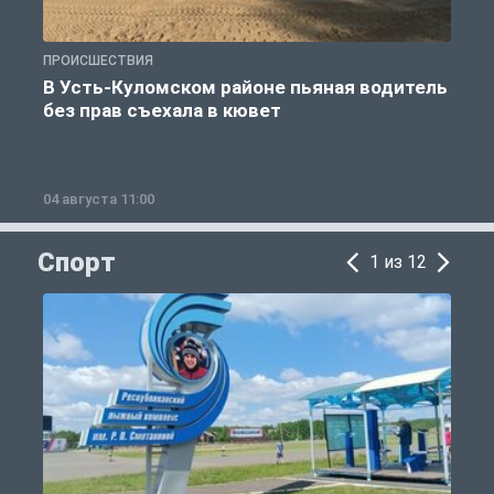
ПРОИСШЕСТВИЯ
П
В Усть-Куломском районе пьяная водитель
без прав съехала в кювет
б
04 августа 11:00
0
Спорт
1 из 12