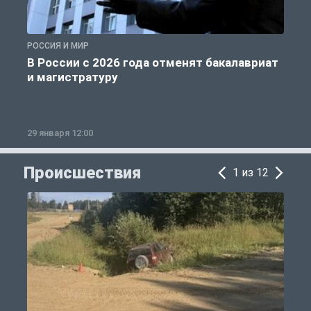
РОССИЯ И МИР
А
В России с 2026 года отменят бакалавриат
и магистратуру
29 января 12:00
1
Происшествия
1 из 12