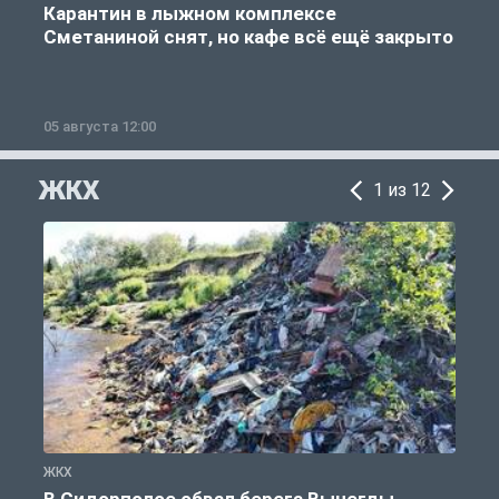
Карантин в лыжном комплексе
Сметаниной снят, но кафе всё ещё закрыто
05 августа 12:00
2
ЖКХ
1 из 12
ЖКХ
Ж
В Сидорполое обвал берега Вычегды