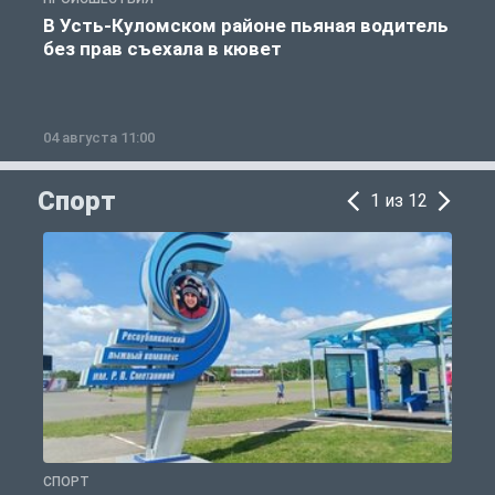
В Усть-Куломском районе пьяная водитель
без прав съехала в кювет
б
04 августа 11:00
0
Спорт
1 из 12
СПОРТ
С