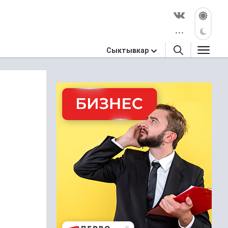
Сыктывкар