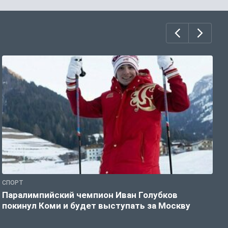
СПОРТ
С
Паралимпийский чемпион Иван Голубков
Н
покинул Коми и будет выступать за Москву
р