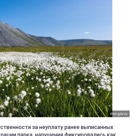
mnr.gov.ru
тственности за неуплату ранее выписанных
трации парка, нарушения фиксировались как