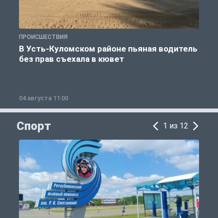
ПРОИСШЕСТВИЯ
П
В Усть-Куломском районе пьяная водитель
без прав съехала в кювет
б
04 августа 11:00
0
Спорт
1 из 12