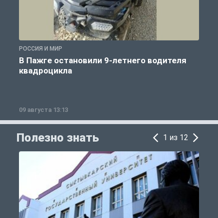
РОССИЯ И МИР
Р
В Пажге остановили 9-летнего водителя
квадроцикла
09 августа 13:13
0
Полезно знать
1 из 12