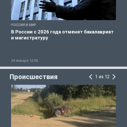
РОССИЯ И МИР
А
В России с 2026 года отменят бакалавриат
и магистратуру
29 января 12:00
1
Происшествия
1 из 12