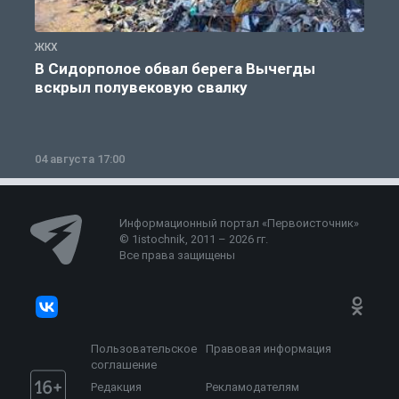
ЖКХ
Ж
В Сидорполое обвал берега Вычегды
вскрыл полувековую свалку
04 августа 17:00
3
Информационный портал «Первоисточник»
© 1istochnik, 2011 – 2026 гг.
Все права защищены
Пользовательское
Правовая информация
соглашение
Редакция
Рекламодателям