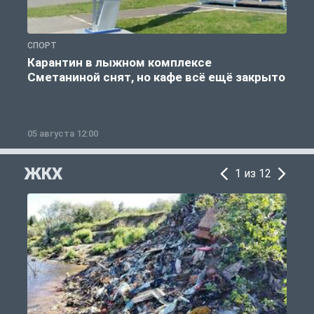
СПОРТ
С
Карантин в лыжном комплексе
Сметаниной снят, но кафе всё ещё закрыто
05 августа 12:00
2
ЖКХ
1 из 12