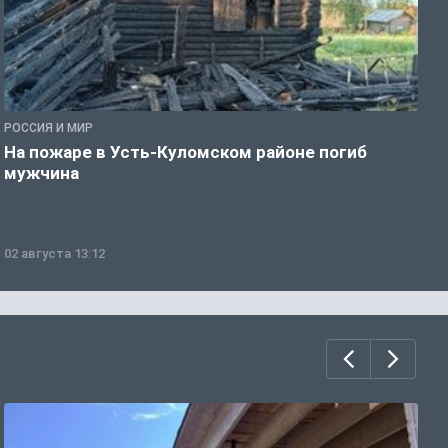
РОССИЯ И МИР
Р
На пожаре в Усть-Куломском районе погиб
П
мужчина
в
02 августа 13:12
0