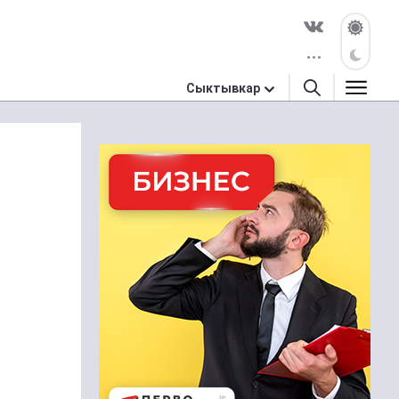
Сыктывкар