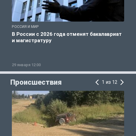
РОССИЯ И МИР
А
В России с 2026 года отменят бакалавриат
и магистратуру
29 января 12:00
1
Происшествия
1 из 12