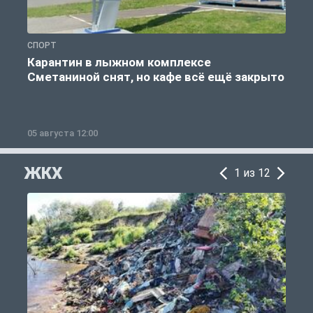
СПОРТ
С
Карантин в лыжном комплексе
Сметаниной снят, но кафе всё ещё закрыто
05 августа 12:00
2
ЖКХ
1 из 12