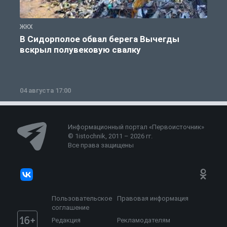
ЖКХ
Ж
В Сидорполое обвал берега Вычегды
вскрыл полувековую свалку
04 августа 17:00
3
Информационный портал «Первоисточник»
© 1istochnik, 2011 – 2026 гг.
Все права защищены
Пользовательское
Правовая информация
соглашение
Редакция
Рекламодателям