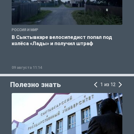
РОССИЯ И МИР
Р
В Сыктывкаре велосипедист попал под
колёса «Лады» и получил штраф
09 августа 11:14
0
Полезно знать
1 из 12