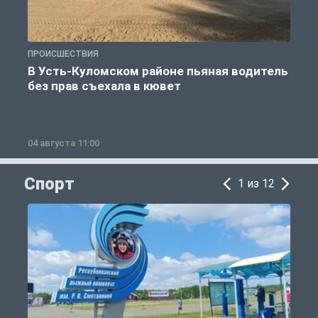
ПРОИСШЕСТВИЯ
П
В Усть-Куломском районе пьяная водитель
без прав съехала в кювет
б
04 августа 11:00
0
Спорт
1 из 12