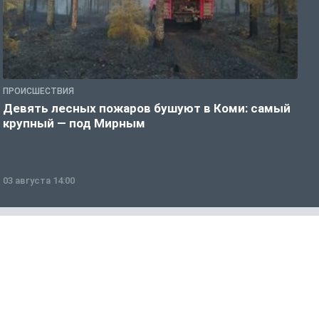
ПРОИСШЕСТВИЯ
П
Девять лесных пожаров бушуют в Коми: самый
«
крупный — под Мирным
03 августа 14:00
0