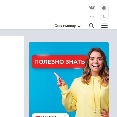
Сыктывкар