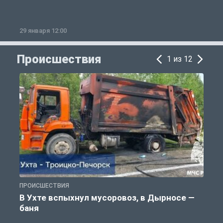
29 января 12:00
1
Происшествия
1 из 12
ПРОИСШЕСТВИЯ
П
В Ухте вспыхнул мусоровоз, в Дырносе —
баня