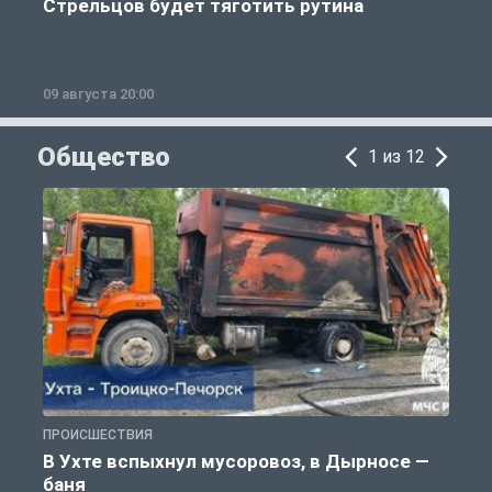
Стрельцов будет тяготить рутина
п
09 августа 20:00
0
Общество
1 из 12
ПРОИСШЕСТВИЯ
О
В Ухте вспыхнул мусоровоз, в Дырносе —
баня