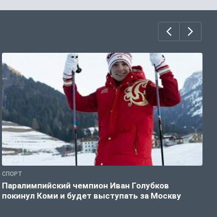
СПОРТ
С
Паралимпийский чемпион Иван Голубков
Н
покинул Коми и будет выступать за Москву
р