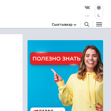
Сыктывкар