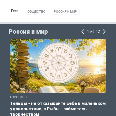
Теги:
ОБЩЕСТВО
РОССИЯ И МИР
Россия и мир
1 из 12
ГОРОСКОП
Г
Тельцы - не отказывайте себе в маленьком
удовольствии, а Рыбы - займитесь
творчеством