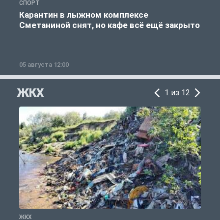
СПОРТ
С
Карантин в лыжном комплексе
Сметаниной снят, но кафе всё ещё закрыто
05 августа 12:00
2
ЖКХ
1 из 12
ЖКХ
Ж