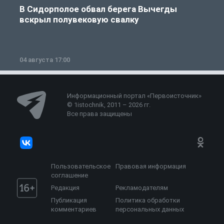
В Сидорполое обвал берега Вычегды
вскрыл полувековую свалку
04 августа 17:00
3
Информационный портал «Первоисточник»
© 1istochnik, 2011 – 2026 гг.
Все права защищены
Пользовательское
Правовая информация
соглашение
Редакция
Рекламодателям
Публикация
Политика обработки
комментариев
персональных данных