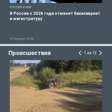
РОССИЯ И МИР
А
В России с 2026 года отменят бакалавриат
и магистратуру
29 января 12:00
1
Происшествия
1 из 12