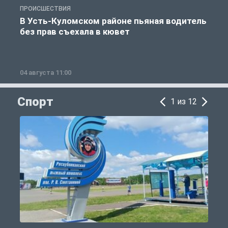
ПРОИСШЕСТВИЯ
П
В Усть-Куломском районе пьяная водитель
без прав съехала в кювет
б
04 августа 11:00
0
Спорт
1 из 12