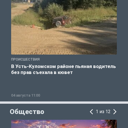
ПРОИСШЕСТВИЯ
П
В Усть-Куломском районе пьяная водитель
без прав съехала в кювет
б
04 августа 11:00
0
Общество
1 из 12