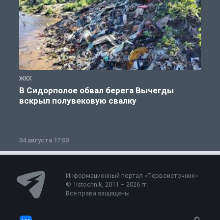
ЖКХ
Ж
В Сидорполое обвал берега Вычегды
вскрыл полувековую свалку
04 августа 17:00
3
Информационный портал «Первоисточник»
© 1istochnik, 2011 – 2026 гг.
Все права защищены