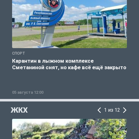
СПОРТ
С
Карантин в лыжном комплексе
Сметаниной снят, но кафе всё ещё закрыто
05 августа 12:00
2
ЖКХ
1 из 12