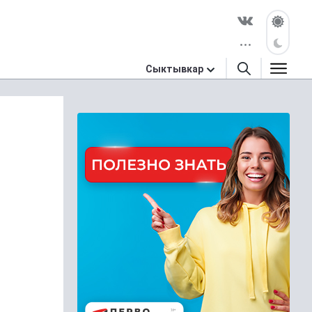
Сыктывкар