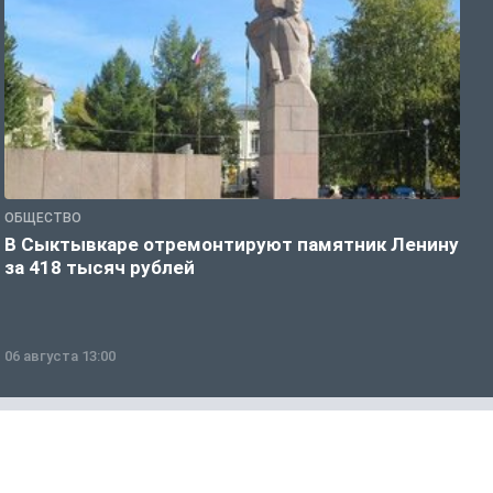
ОБЩЕСТВО
О
В Сыктывкаре отремонтируют памятник Ленину
М
за 418 тысяч рублей
в
06 августа 13:00
0