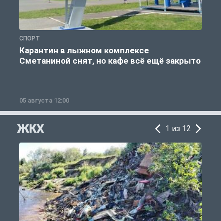
СПОРТ
С
Карантин в лыжном комплексе
Сметаниной снят, но кафе всё ещё закрыто
05 августа 12:00
2
ЖКХ
1 из 12