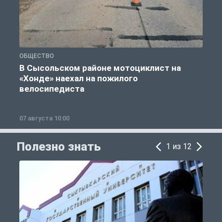
ОБЩЕСТВО
О
В Сысольском районе мотоциклист на
«Хонде» наехал на пожилого
велосипедиста
07 августа 10:00
0
Полезно знать
1 из 12