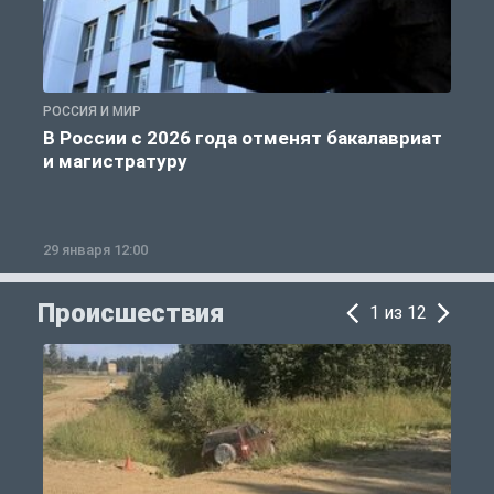
РОССИЯ И МИР
А
В России с 2026 года отменят бакалавриат
и магистратуру
29 января 12:00
1
Происшествия
1 из 12