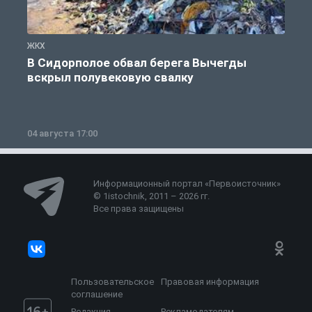
ЖКХ
Ж
В Сидорполое обвал берега Вычегды
вскрыл полувековую свалку
04 августа 17:00
3
Информационный портал «Первоисточник»
© 1istochnik, 2011 – 2026 гг.
Все права защищены
Пользовательское
Правовая информация
соглашение
Редакция
Рекламодателям