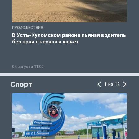
ПРОИСШЕСТВИЯ
П
В Усть-Куломском районе пьяная водитель
без прав съехала в кювет
б
04 августа 11:00
0
Спорт
1 из 12