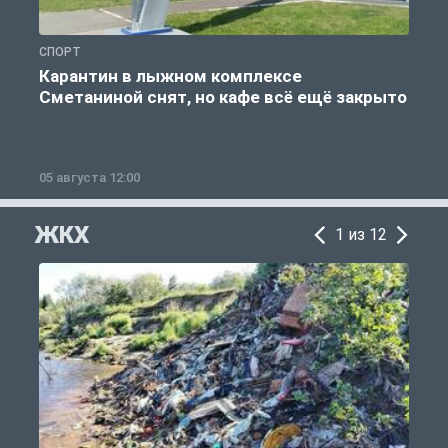
СПОРТ
С
Карантин в лыжном комплексе
Сметаниной снят, но кафе всё ещё закрыто
05 августа 12:00
2
ЖКХ
1 из 12