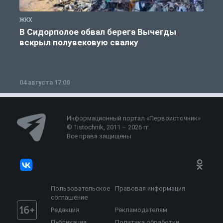
ЖКХ
Ж
В Сидорполое обвал берега Вычегды
вскрыл полувековую свалку
04 августа 17:00
3
Информационный портал «Первоисточник»
© 1istochnik, 2011 – 2026 гг.
Все права защищены
Пользовательское
Правовая информация
соглашение
Редакция
Рекламодателям
Публикация
Политика обработки