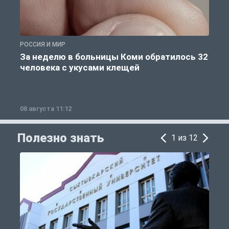
РОССИЯ И МИР
Р
За неделю в больницы Коми обратилось 32
человека с укусами клещей
08 августа 11:12
0
Полезно знать
1 из 12