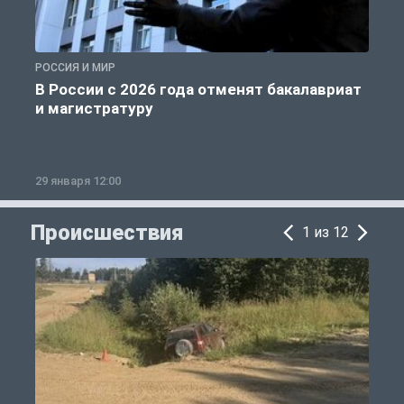
РОССИЯ И МИР
А
В России с 2026 года отменят бакалавриат
и магистратуру
29 января 12:00
1
Происшествия
1 из 12