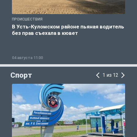
ПРОИСШЕСТВИЯ
П
В Усть-Куломском районе пьяная водитель
без прав съехала в кювет
б
04 августа 11:00
0
Спорт
1 из 12