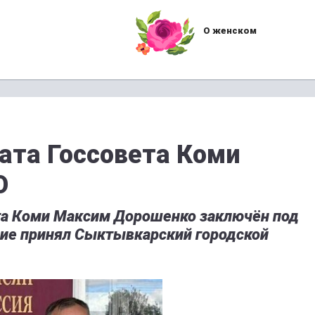
О женском
та Госсовета Коми
О
та Коми Максим Дорошенко заключён под
ние принял Сыктывкарский городской