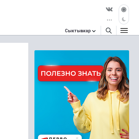
Сыктывкар