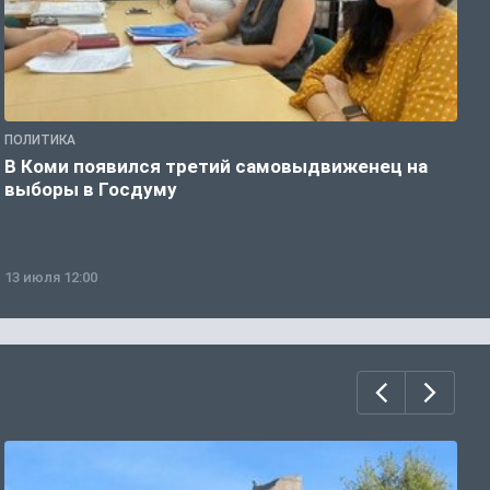
ПОЛИТИКА
П
В Коми появился третий самовыдвиженец на
Л
выборы в Госдуму
и
13 июля 12:00
0