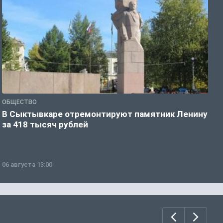
ОБЩЕСТВО
О
В Сыктывкаре отремонтируют памятник Ленину
М
за 418 тысяч рублей
в
06 августа 13:00
0