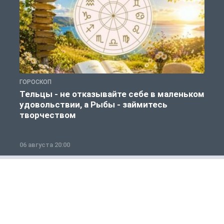
ГОРОСКОП
Г
Тельцы - не отказывайте себе в маленьком
удовольствии, а Рыбы - займитесь
творчеством
06 августа 20:00
0
Полезно знать
1 из 12