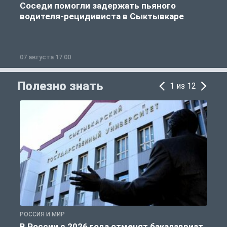
Соседи помогли задержать пьяного
водителя-рецидивиста в Сыктывкаре
07 августа 17:00
0
Полезно знать
1 из 12
РОССИЯ И МИР
А
В России с 2026 года отменят бакалавриат