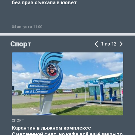
без прав съехала в кювет
б
04 августа 11:00
0
Спорт
1 из 12
СПОРТ
С
Карантин в лыжном комплексе
Сметаниной снят, но кафе всё ещё закрыто