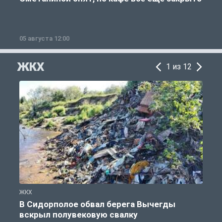
05 августа 12:00
2
ЖКХ
1 из 12
ЖКХ
Ж
В Сидорполое обвал берега Вычегды
вскрыл полувековую свалку