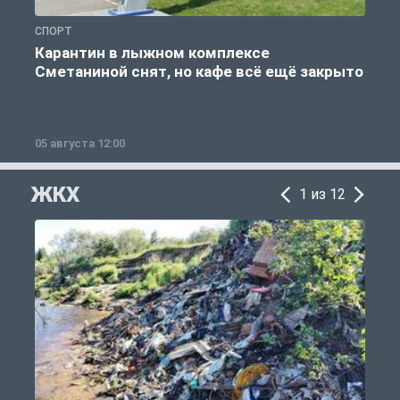
СПОРТ
С
Карантин в лыжном комплексе
Сметаниной снят, но кафе всё ещё закрыто
05 августа 12:00
2
ЖКХ
1 из 12