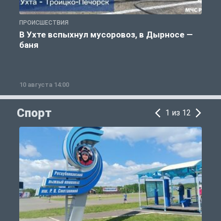
ПРОИСШЕСТВИЯ
П
В Ухте вспыхнул мусоровоз, в Дырносе —
баня
10 августа 14:00
1
Спорт
1 из 12