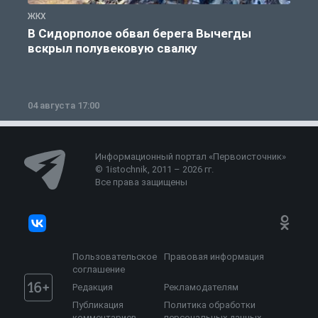
ЖКХ
Ж
В Сидорполое обвал берега Вычегды
вскрыл полувековую свалку
04 августа 17:00
3
Информационный портал «Первоисточник»
© 1istochnik, 2011 – 2026 гг.
Все права защищены
Пользовательское
Правовая информация
соглашение
Редакция
Рекламодателям
Публикация
Политика обработки
комментариев
персональных данных