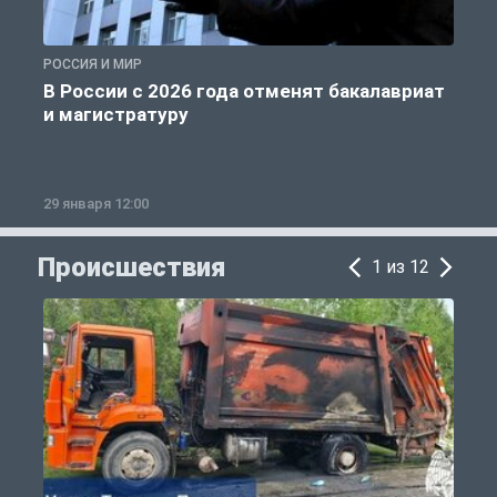
РОССИЯ И МИР
А
В России с 2026 года отменят бакалавриат
и магистратуру
29 января 12:00
1
Происшествия
1 из 12