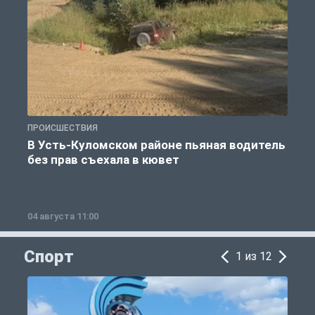
ПРОИСШЕСТВИЯ
П
В Усть-Куломском районе пьяная водитель
без прав съехала в кювет
б
04 августа 11:00
0
Спорт
1 из 12