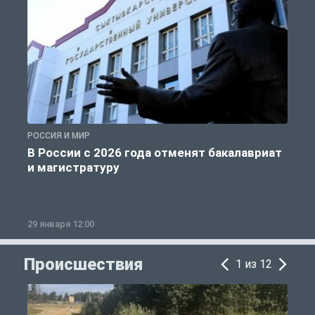
РОССИЯ И МИР
А
В России с 2026 года отменят бакалавриат
и магистратуру
29 января 12:00
1
Происшествия
1 из 12