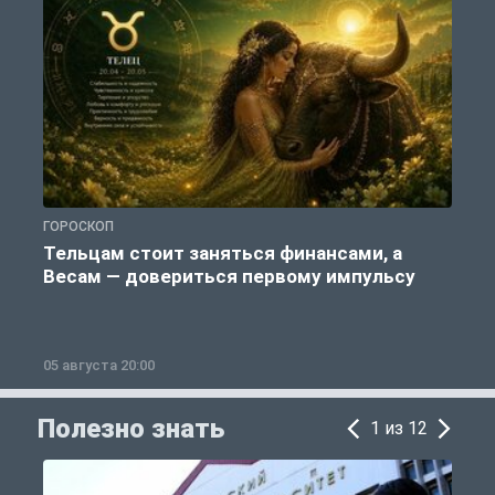
ГОРОСКОП
О
Тельцам стоит заняться финансами, а
Весам — довериться первому импульсу
05 августа 20:00
0
Полезно знать
1 из 12