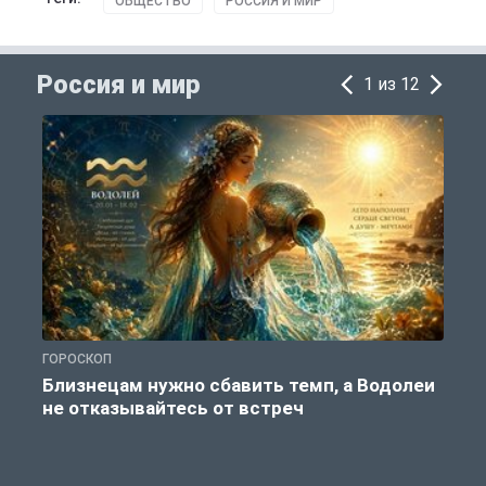
ОБЩЕСТВО
РОССИЯ И МИР
Россия и мир
1 из 12
ГОРОСКОП
Г
Близнецам нужно сбавить темп, а Водолеи
не отказывайтесь от встреч