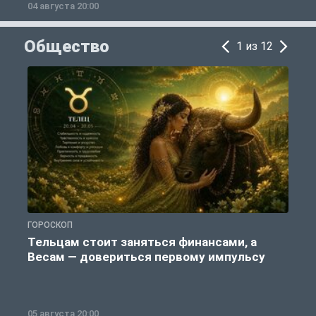
04 августа 20:00
0
Общество
1 из 12
ГОРОСКОП
О
Тельцам стоит заняться финансами, а
Весам — довериться первому импульсу
05 августа 20:00
0