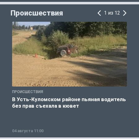
Происшествия
1 из 12
ПРОИСШЕСТВИЯ
П
В Усть-Куломском районе пьяная водитель
без прав съехала в кювет
б
04 августа 11:00
0