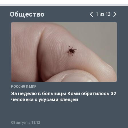
Общество
1 из 12
РОССИЯ И МИР
Р
За неделю в больницы Коми обратилось 32
человека с укусами клещей
08 августа 11:12
0