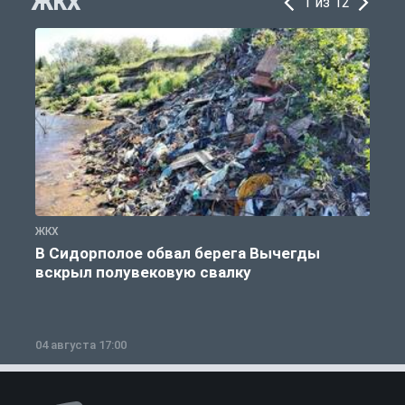
ЖКХ
1 из 12
ЖКХ
Ж
В Сидорполое обвал берега Вычегды
вскрыл полувековую свалку
04 августа 17:00
3