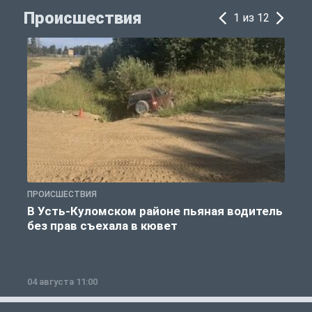
Происшествия
1 из 12
ПРОИСШЕСТВИЯ
П
В Усть-Куломском районе пьяная водитель
без прав съехала в кювет
б
04 августа 11:00
0