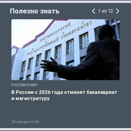
Полезно знать
1 из 12
РОССИЯ И МИР
А
В России с 2026 года отменят бакалавриат
и магистратуру
29 января 12:00
1