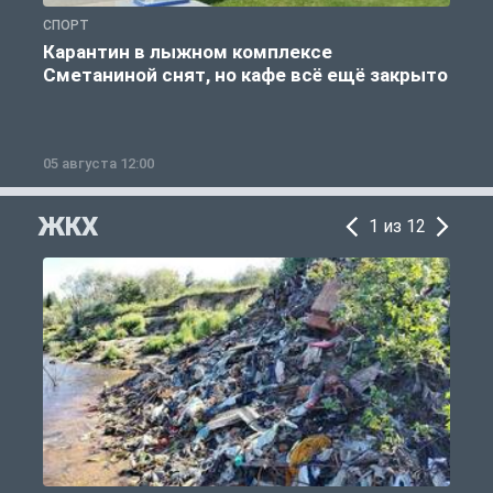
СПОРТ
С
Карантин в лыжном комплексе
Сметаниной снят, но кафе всё ещё закрыто
05 августа 12:00
2
ЖКХ
1 из 12