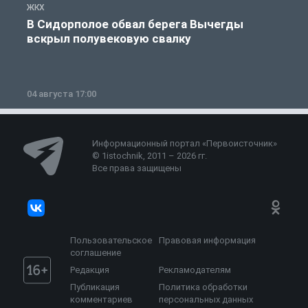
ЖКХ
Ж
В Сидорполое обвал берега Вычегды
вскрыл полувековую свалку
04 августа 17:00
3
Информационный портал «Первоисточник»
© 1istochnik, 2011 – 2026 гг.
Все права защищены
Пользовательское
Правовая информация
соглашение
Редакция
Рекламодателям
Публикация
Политика обработки
комментариев
персональных данных