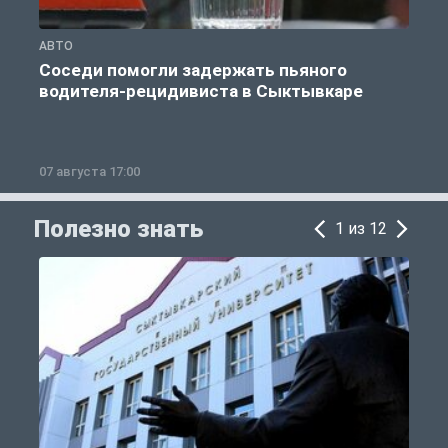
АВТО
О
Соседи помогли задержать пьяного
водителя-рецидивиста в Сыктывкаре
07 августа 17:00
0
Полезно знать
1 из 12