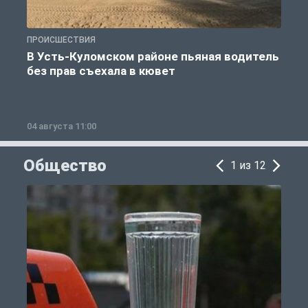
ПРОИСШЕСТВИЯ
П
В Усть-Куломском районе пьяная водитель
без прав съехала в кювет
б
04 августа 11:00
0
Общество
1 из 12