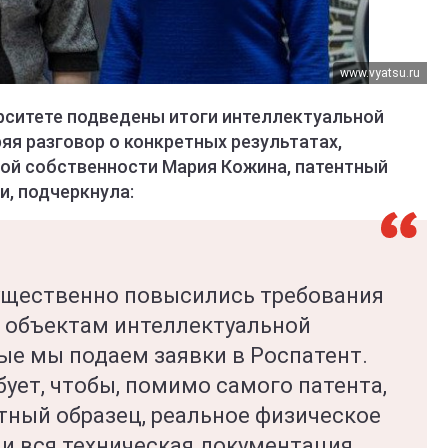
www.vyatsu.ru
рситете подведены итоги интеллектуальной
ряя разговор о конкретных результатах,
ой собственности Мария Кожина, патентный
и, подчеркнула:
ущественно повысились требования
м объектам интеллектуальной
рые мы подаем заявки в Роспатент.
ует, чтобы, помимо самого патента,
ный образец, реальное физическое
 и вся техническая документация.