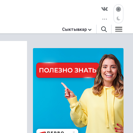
Сыктывкар