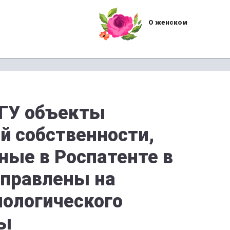
О женском
тГУ объекты
й собственности,
ные в Роспатенте в
аправлены на
нологического
ны