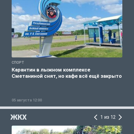
СПОРТ
С
Карантин в лыжном комплексе
Сметаниной снят, но кафе всё ещё закрыто
05 августа 12:00
2
ЖКХ
1 из 12