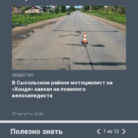
ОБЩЕСТВО
О
В Сысольском районе мотоциклист на
«Хонде» наехал на пожилого
велосипедиста
07 августа 10:00
0
Полезно знать
1 из 12