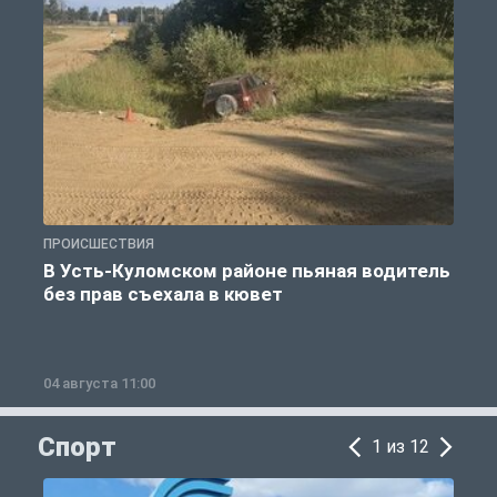
ПРОИСШЕСТВИЯ
П
В Усть-Куломском районе пьяная водитель
без прав съехала в кювет
б
04 августа 11:00
0
Спорт
1 из 12