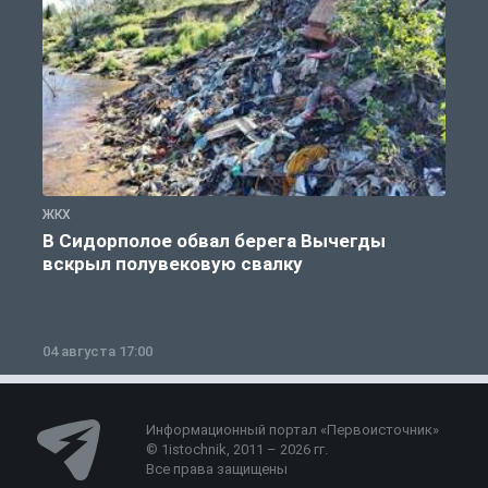
ЖКХ
Ж
В Сидорполое обвал берега Вычегды
вскрыл полувековую свалку
04 августа 17:00
3
Информационный портал «Первоисточник»
© 1istochnik, 2011 – 2026 гг.
Все права защищены