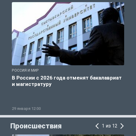
РОССИЯ И МИР
А
В России с 2026 года отменят бакалавриат
и магистратуру
29 января 12:00
1
Происшествия
1 из 12