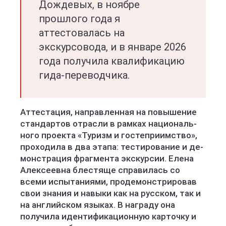
Дождевых, в ноябре
прошлого года я
аттестовалась на
экскурсовода, и в январе 2026
года получила квалификацию
гида-переводчика.
Ат­тес­та­ция, нап­рав­лен­ная на по­вы­ше­ние
стан­дар­тов от­рас­ли в рам­ках на­ци­ональ­
но­го про­ек­та «Ту­ризм и гос­теп­ри­имс­тво»,
проходила в два этапа: тес­ти­ро­ва­ние и де­
монс­тра­ция фрагмента эк­скур­сии. Елена
Алексеевна блестяще справилась со
всеми испытаниями, продемонстрировав
свои знания и навыки как на русском, так и
на английском языках. В награду она
получила идентификационную карточку и