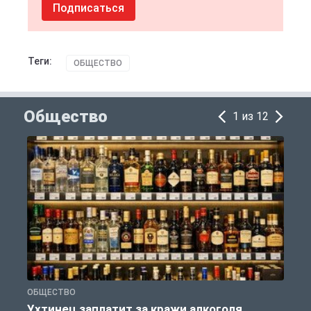
Подписаться
Теги:
ОБЩЕСТВО
Общество
1 из 12
ОБЩЕСТВО
П
Ухтинец заплатит за кражи алкоголя