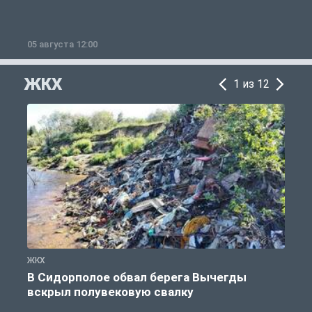
05 августа 12:00
2
ЖКХ
1 из 12
ЖКХ
Ж
В Сидорполое обвал берега Вычегды
вскрыл полувековую свалку