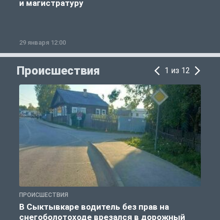
и магистратуру
29 января 12:00
1
Происшествия
1 из 12
ПРОИСШЕСТВИЯ
П
В Сыктывкаре водитель без прав на
снегоболотоходе врезался в дорожный
б