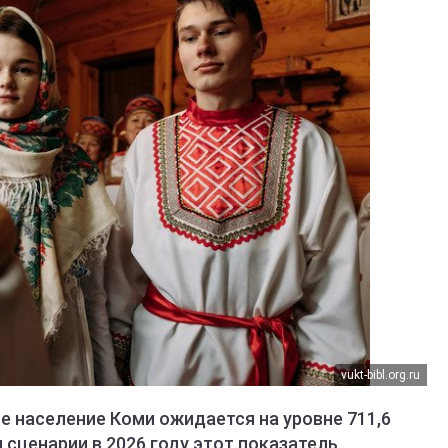
vukt-bibl.org.ru
е население Коми ожидается на уровне 711,6
 сценарии в 2026 году этот показатель