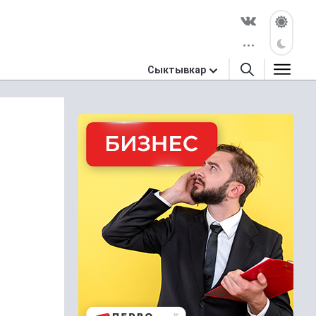
Сыктывкар