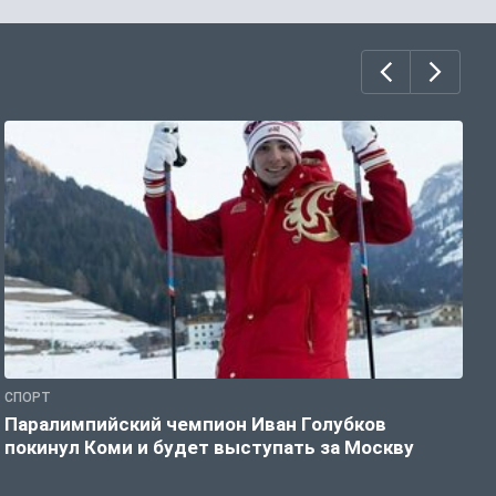
СПОРТ
С
Паралимпийский чемпион Иван Голубков
Н
покинул Коми и будет выступать за Москву
р